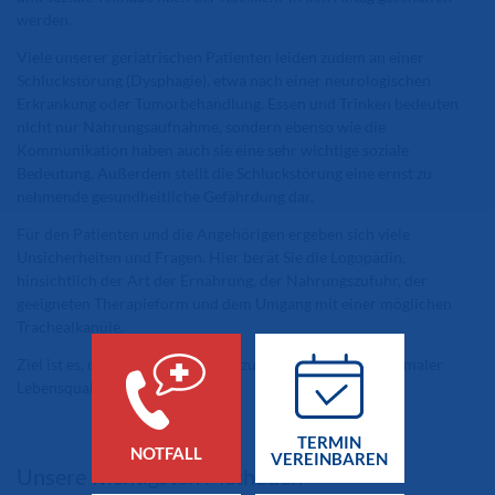
werden.
Viele unserer geriatrischen Patienten leiden zudem an einer
Schluckstörung (Dysphagie), etwa nach einer neurologischen
Erkrankung oder Tumorbehandlung. Essen und Trinken bedeuten
nicht nur Nahrungsaufnahme, sondern ebenso wie die
Kommunikation haben auch sie eine sehr wichtige soziale
Bedeutung. Außerdem stellt die Schluckstörung eine ernst zu
nehmende gesundheitliche Gefährdung dar.
Für den Patienten und die Angehörigen ergeben sich viele
Unsicherheiten und Fragen. Hier berät Sie die Logopädin,
hinsichtlich der Art der Ernährung, der Nahrungszufuhr, der
geeigneten Therapieform und dem Umgang mit einer möglichen
Trachealkanüle.
Ziel ist es, das Gesundheitsrisiko zu minimieren, bei maximaler
Lebensqualität.
TERMIN
NOTFALL
VEREINBAREN
Unsere wichtigsten Methoden