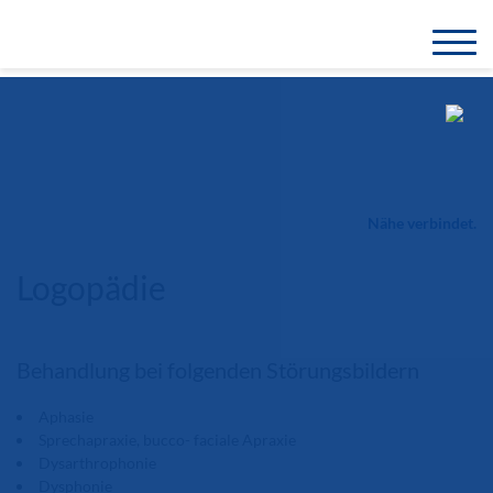
Nähe verbindet.
Logopädie
Behandlung bei folgenden Störungsbildern
Aphasie
Sprechapraxie, bucco- faciale Apraxie
Dysarthrophonie
Dysphonie