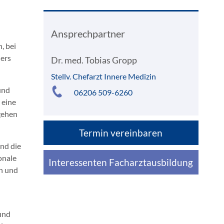
Ansprechpartner
, bei
ders
Dr. med. Tobias Gropp
Stellv. Chefarzt Innere Medizin
und
06206 509-6260
 eine
rgehen
Termin vereinbaren
nd die
onale
Interessenten Facharztausbildung
en und
und