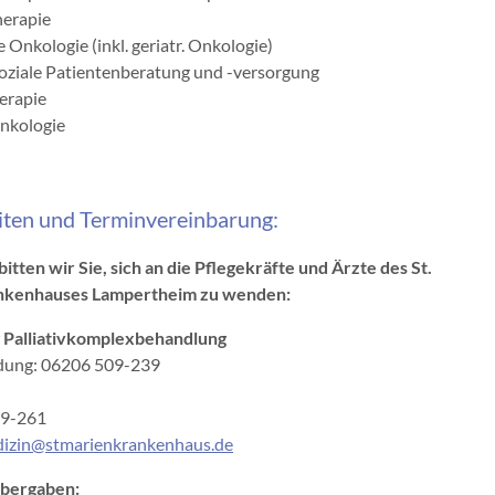
erapie
e Onkologie (inkl. geriatr. Onkologie)
oziale Patientenberatung und -versorgung
erapie
nkologie
iten und Terminvereinbarung:
bitten wir Sie, sich an die Pflegekräfte und Ärzte des
St.
nkenhauses Lampertheim zu wenden:
Palliativkomplexbehandlung
ung: 06206 509-239
:
09-261
edizin@stmarienkrankenhaus.de
Übergaben: