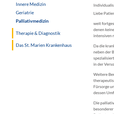
Innere Medizin
Individuali
Geriatrie
Liebe Patie
Palliativmedizin
weit fortge
denen keine
Therapie & Diagnostik
intensiven 
Das St. Marien Krankenhaus
Da die kran
neben der 
spezialisier
in der Verso
Weitere Ber
therapeutis
Fürsorge und
dessen Umfe
Die palliat
besonderer 