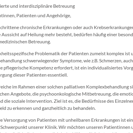
sierte und interdisziplinäre Betreuung
ntinnen, Patienten und Angehörige,
schrittene chronische Erkrankungen oder auch Krebserkrankungen
 Aussicht auf Heilung mehr besteht, bedürfen häufig einer beson
medizinischen Betreuung.
kheitsspezifische Problematik der Patienten zumeist komplex ist 
Behandlung schwerwiegender Symptome, wie z.B. Schmerzen, auch
te pflegerische Kompetenz erfordert, ist ein individualisiertes Vo
rgung dieser Patienten essentiell.
eiche im Rahmen einer solchen palliativen Komplexbehandlung si
chen Angebote, die psychoonkologische Mitbetreuung, die emoti
 die soziale Intervention. Ziel ist es, die Bedürfnisse des Einzeln
ld zu erkennen und ganzheitlich zu behandeln.
ive Versorgung von Patienten mit unheilbaren Erkrankungen ist ein
Schwerpunkt unserer Klinik. Wir möchten unseren Patientinnen 