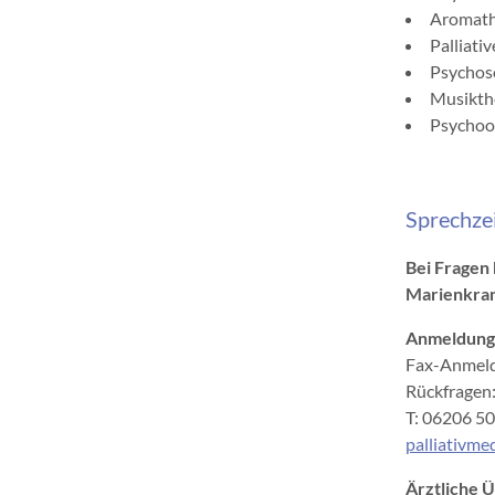
Aromath
Palliativ
Psychos
Musikth
Psychoo
Sprechze
Bei Fragen 
Marienkra
Anmeldung 
Fax-Anmeld
Rückfragen
T: 06206 5
palliativm
Ärztliche 