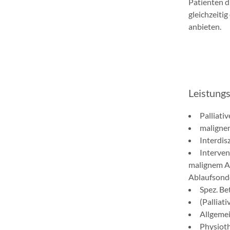
Patienten d
gleichzeiti
anbieten.
Leistung
Palliati
maligne
Interdis
Interven
malignem As
Ablaufsond
Spez. Be
(Palliati
Allgemei
Physiot