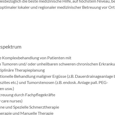
iesbezüglich die beste medizinische Hilfe, auf höchstem Niveau, be
g optimaler lokaler und regionaler medizinischer Betreuung vor Ort
sspektrum
ve Komplexbehandlung von Patienten mit
n Tumoren und/ oder unheilbaren schweren chronischen Erkrank
ziplinäre Therapieplanung
tionelle Behandlung maligner Ergüsse (z.B. Dauerdrainageanlage 
zites etc.) und Tumorstenosen (z.B. endosk. Anlage pall. PEG-
en usw.)
treuung durch Fachpflegekräfte
v care nurses)
ne und Spezielle Schmerztherapie
herapie und Manuelle Therapie