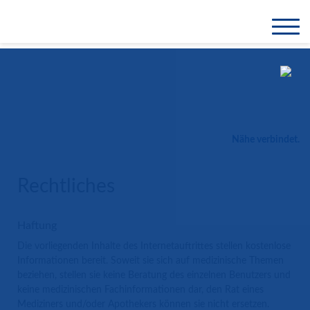
Nähe verbindet.
Rechtliches
Haftung
Die vorliegenden Inhalte des Internetauftrittes stellen kostenlose
Informationen bereit. Soweit sie sich auf medizinische Themen
beziehen, stellen sie keine Beratung des einzelnen Benutzers und
keine medizinischen Fachinformationen dar, den Rat eines
Mediziners und/oder Apothekers können sie nicht ersetzen.