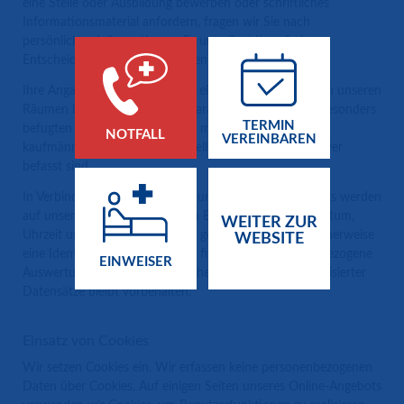
eine Stelle oder Ausbildung bewerben oder schriftliches
Informationsmaterial anfordern, fragen wir Sie nach
persönlichen Informationen. Es unterliegt Ihrer freien
Entscheidung, ob Sie diese Daten eingeben.
Ihre Angaben speichern wir auf einem Server, der sich in unseren
Räumen befindet. Der Zugriff darauf ist nur wenigen, besonders
TERMIN
befugten Personen möglich, die mit der technischen,
NOTFALL
VEREINBAREN
kaufmännischen und redaktionellen Betreuung der Server
befasst sind.
In Verbindung mit der Nutzung unseres Online-Angebots werden
auf unserem Server Daten (zum Beispiel IP-Adresse, Datum,
WEITER ZUR
Uhrzeit und betrachtete Seiten) gespeichert, die möglicherweise
WEBSITE
eine Identifizierung zulassen. Es findet keine personenbezogene
EINWEISER
Auswertung statt. Die statistische Auswertung anonymisierter
Datensätze bleibt vorbehalten.
Einsatz von Cookies
Wir setzen Cookies ein. Wir erfassen keine personenbezogenen
Daten über Cookies. Auf einigen Seiten unseres Online-Angebots