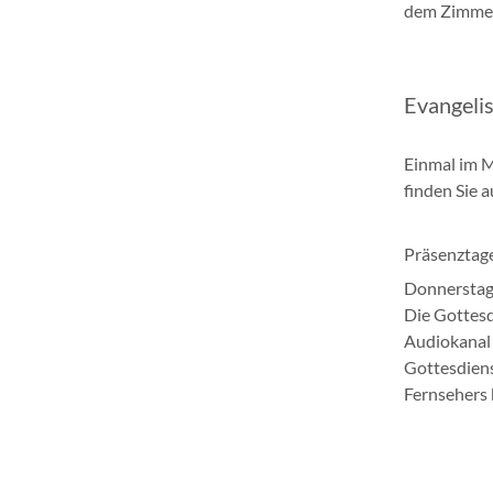
dem Zimmer
Evangeli
Einmal im M
finden Sie 
Präsenztag
Donnerstag
Die Gottes
Audiokanal 
Gottesdiens
Fernsehers b