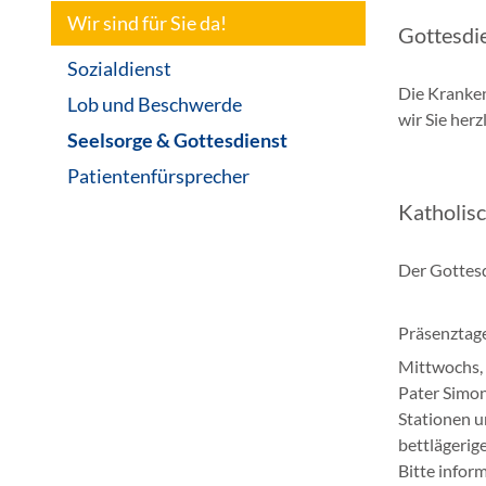
Wir sind für Sie da!
Gottesdie
Sozialdienst
Die Kranken
Lob und Beschwerde
wir Sie herz
Seelsorge & Gottesdienst
Patientenfürsprecher
Katholis
Der Gottesd
Präsenztag
Mittwochs, 
Pater Simon
Stationen u
bettlägerig
Bitte infor