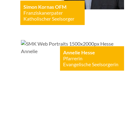
Simon Kornas OFM
Franziskanerpater
Katholischer Seelsorger
Annelie Hesse
Pfarrerin
Evangelische Seelsorgerin