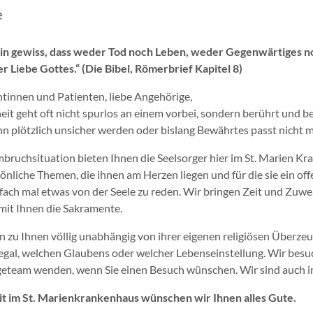
e
bin gewiss, dass weder Tod noch Leben, weder Gegenwärtiges n
r Liebe Gottes.“ (Die Bibel, Römerbrief Kapitel 8)
ntinnen und Patienten, liebe Angehörige,
eit geht oft nicht spurlos an einem vorbei, sondern berührt und 
nn plötzlich unsicher werden oder bislang Bewährtes passt nicht
mbruchsituation bieten Ihnen die Seelsorger hier im St. Marien K
önliche Themen, die ihnen am Herzen liegen und für die sie ein off
infach mal etwas von der Seele zu reden. Wir bringen Zeit und Zu
 mit Ihnen die Sakramente.
zu Ihnen völlig unabhängig von ihrer eigenen religiösen Überzeu
gal, welchen Glaubens oder welcher Lebenseinstellung. Wir besuc
geteam wenden, wenn Sie einen Besuch wünschen. Wir sind auch in N
it im St. Marienkrankenhaus wünschen wir Ihnen alles Gute.