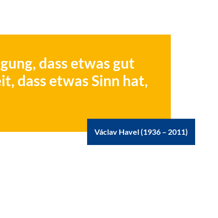
ugung, dass etwas gut
t, dass etwas Sinn hat,
Václav Havel (1936 – 2011)