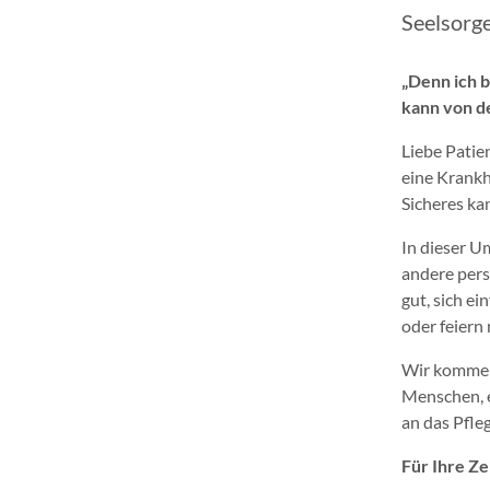
Seelsorg
„Denn ich 
kann von de
Liebe Patie
eine Krankh
Sicheres ka
In dieser U
andere pers
gut, sich e
oder feiern
Wir kommen 
Menschen, e
an das Pfle
Für Ihre Ze