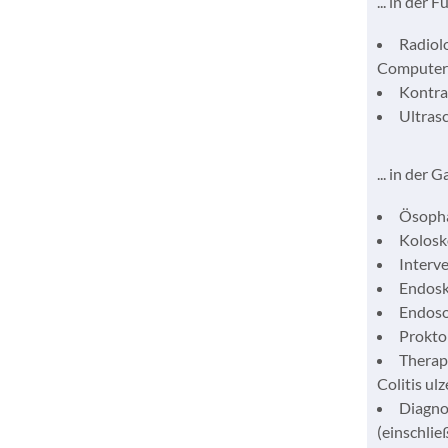
... in der
Radiol
Computert
Kontra
Ultras
... in der
Ösoph
Kolosk
Interv
Endosk
Endoso
Prokto
Therap
Colitis ul
Diagno
(einschlie