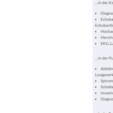
... in der
Diagno
Echoka
Echokardi
Hochau
Herzrh
EKG, L
... in der
Abklär
Lungener
Spirom
Schlaf
Invasi
Diagno