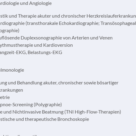
 Kardiologie und Angiologie
stik und Therapie akuter und chronischer Herzkreislauferkranku
rdiographie (transthorakale Echokardiographie; Transösophagea
ographie)
flösende Duplexsonographie von Arterien und Venen
ythmustherapie und Kardioversion
angzeit-EKG, Belastungs-EKG
 Pulmonologie
ung und Behandlung akuter, chronischer sowie bösartiger
krankungen
etrie
apnoe-Screening (Polygraphie)
ve und Nichtinvasive Beatmung (TNI High-Flow-Therapien)
stische und therapeutische Bronchoskopie