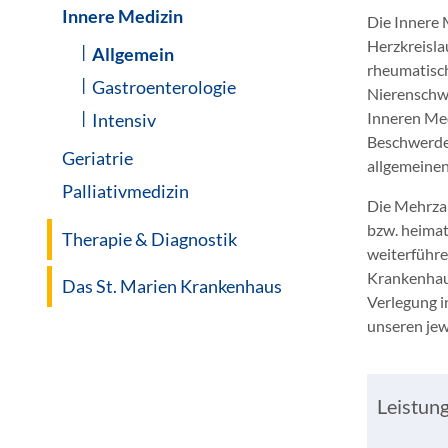
Innere Medizin
Die Innere 
Herzkreisl
Allgemein
rheumatisch
Gastroenterologie
Nierenschw
Inneren Med
Intensiv
Beschwerde
Geriatrie
allgemeinen
Palliativmedizin
Die Mehrzah
bzw. heimat
Therapie & Diagnostik
weiterführ
Krankenhaus
Das St. Marien Krankenhaus
Verlegung 
unseren jew
Leistun