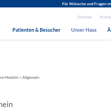
Für Wünsche und Fragen ste
Sitemap
Konta
Patienten & Besucher
Unser Haus
Ä
ere Medizin
>
Allgemein
mein