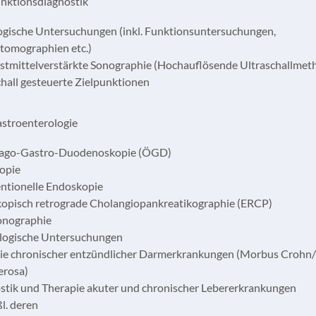
 Funktionsdiagnostik
ogische Untersuchungen (inkl. Funktionsuntersuchungen,
omographien etc.)
stmittelverstärkte Sonographie (Hochauflösende Ultraschallmet
chall gesteuerte Zielpunktionen
 Gastroenterologie
ago-Gastro-Duodenoskopie (ÖGD)
opie
entionelle Endoskopie
opisch retrograde Cholangiopankreatikographie (ERCP)
nographie
logische Untersuchungen
ie chronischer entzündlicher Darmerkrankungen (Morbus Crohn/
zerosa)
stik und Therapie akuter und chronischer Lebererkrankungen
ßl. deren