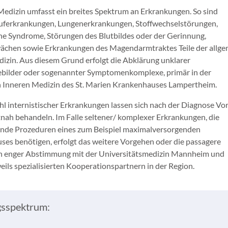
Medizin umfasst ein breites Spektrum an Erkrankungen. So sind
auferkrankungen, Lungenerkrankungen, Stoffwechselstörungen,
e Syndrome, Störungen des Blutbildes oder der Gerinnung,
ächen sowie Erkrankungen des Magendarmtraktes Teile der allg
izin. Aus diesem Grund erfolgt die Abklärung unklarer
bilder oder sogenannter Symptomenkomplexe, primär in der
 Inneren Medizin des St. Marien Krankenhauses Lampertheim.
l internistischer Erkrankungen lassen sich nach der Diagnose Vo
nah behandeln. Im Falle seltener/ komplexer Erkrankungen, die
ende Prozeduren eines zum Beispiel maximalversorgenden
es benötigen, erfolgt das weitere Vorgehen oder die passagere
in enger Abstimmung mit der Universitätsmedizin Mannheim und
eils spezialisierten Kooperationspartnern in der Region.
gsspektrum: