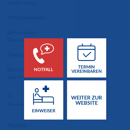
Jennifer Ospeld
Personalwesen
Celine Hundeloh
Einkauf & Datenschutz
TERMIN
NOTFALL
VEREINBAREN
Tanja Breunig
IT
WEITER ZUR
WEBSITE
Alexander Schmitz
EINWEISER
Technik