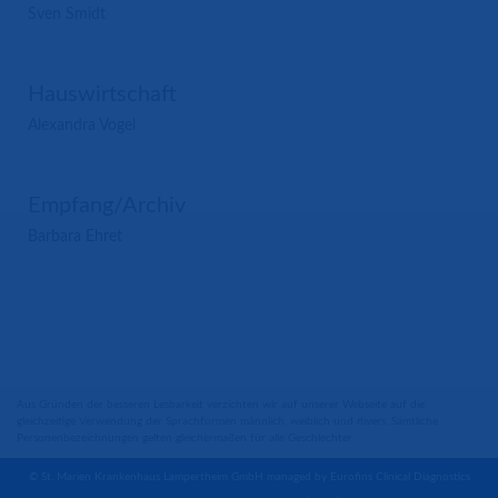
Sven Smidt
Hauswirtschaft
Alexandra Vogel
Empfang/Archiv
Barbara Ehret
Aus Gründen der besseren Lesbarkeit verzichten wir auf unserer Webseite auf die
gleichzeitige Verwendung der Sprachformen männlich, weiblich und divers. Sämtliche
Personenbezeichnungen gelten gleichermaßen für alle Geschlechter.
© St. Marien Krankenhaus Lampertheim GmbH managed by Eurofins Clinical Diagnostics