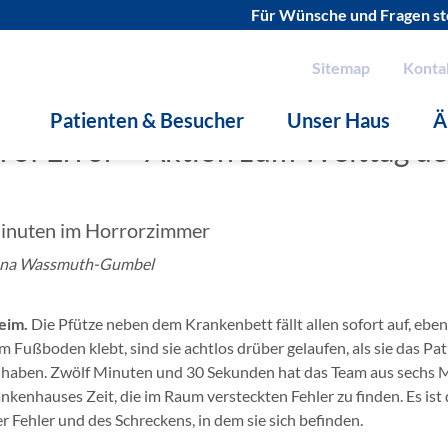
Für Wünsche und Fragen ste
Sitemap
Konta
Patienten & Besucher
Unser Haus
Ä
of Error – Aktion zum Welttag de
inuten im Horrorzimmer
nna Wassmuth-Gumbel
eim.
Die Pfütze neben dem Krankenbett fällt allen sofort auf, eben
m Fußboden klebt, sind sie achtlos drüber gelaufen, als sie das P
haben. Zwölf Minuten und 30 Sekunden hat das Team aus sechs M
kenhauses Zeit, die im Raum versteckten Fehler zu finden. Es ist 
 Fehler und des Schreckens, in dem sie sich befinden.