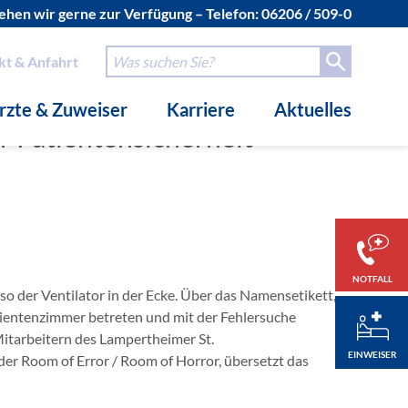
hen wir gerne zur Verfügung – Telefon:
06206 / 509-0
Nähe verbindet.
kt & Anfahrt
rzte & Zuweiser
Karriere
Aktuelles
r Patientensicherheit
NOTFALL
so der Ventilator in der Ecke. Über das Namensetikett,
atientenzimmer betreten und mit der Fehlersuche
itarbeitern des Lampertheimer St.
EINWEISER
der Room of Error / Room of Horror, übersetzt das