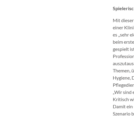
Spieleris
Mit dieser
einer Klin
es „sehr e
beim erste
gespielt i
Professione
auszutausc
Themen, üb
Hygiene, D
Pflegedien
„Wir sind 
Kritisch w
Damit ein 
Szenario b