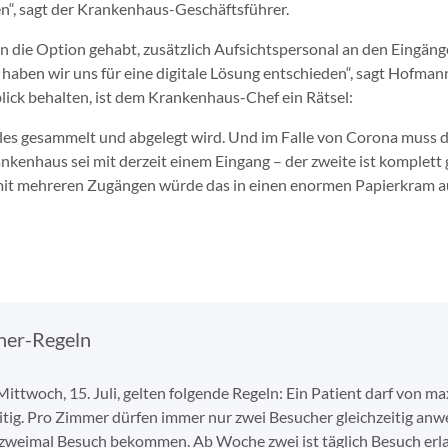
n“, sagt der Krankenhaus-Geschäftsführer.
n die Option gehabt, zusätzlich Aufsichtspersonal an den Eingäng
 haben wir uns für eine digitale Lösung entschieden“, sagt Hofm
ick behalten, ist dem Krankenhaus-Chef ein Rätsel:
les gesammelt und abgelegt wird. Und im Falle von Corona muss da
kenhaus sei mit derzeit einem Eingang – der zweite ist komplett 
it mehreren Zugängen würde das in einen enormen Papierkram a
her-Regeln
 Mittwoch, 15. Juli, gelten folgende Regeln: Ein Patient darf von
itig. Pro Zimmer dürfen immer nur zwei Besucher gleichzeitig anw
 zweimal Besuch bekommen. Ab Woche zwei ist täglich Besuch erlau