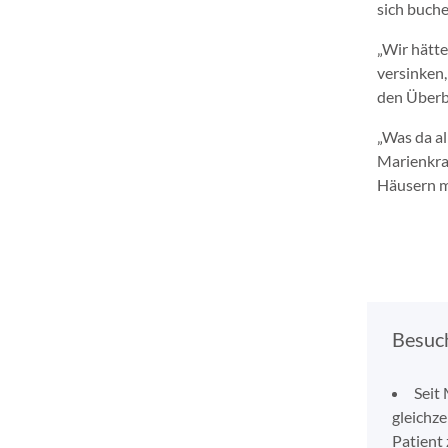
sich buche
„Wir hätte
versinken,
den Überbl
„Was da al
Marienkran
Häusern m
Besuc
Seit
gleichze
Patient