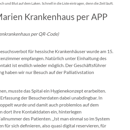
h und Blut auf dem Laken. Schnell in die Liste eintragen, denn die Zeit läuft.
 Marien Krankenhaus per APP
ienkrankenhaus per QR-Code)
Besuchsverbot für hessische Krankenhäuser wurde am 15.
tenzimmer empfangen. Natürlich unter Einhaltung des
akt ist endlich wieder möglich. Der Geschäftsführer
g haben wir nur Besuch auf der Palliativstation
n, musste das Spital ein Hygienekonzept erarbeiten.
e Erfassung der Besucherdaten dabei unabdingbar. In
ekoppelt wurde und damit auch problemlos auf dem
en dort ihre Kontaktdaten ein, hinterlegen
allnummer des Patienten. „Ist man einmal so im System
 sich definieren, also quasi digital reservieren, für