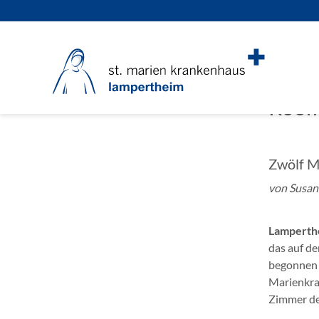
Startseite
>
Johanna Heck
Room 
Zwölf M
von Susa
Lamperth
das auf de
begonnen 
Marienkran
Zimmer der