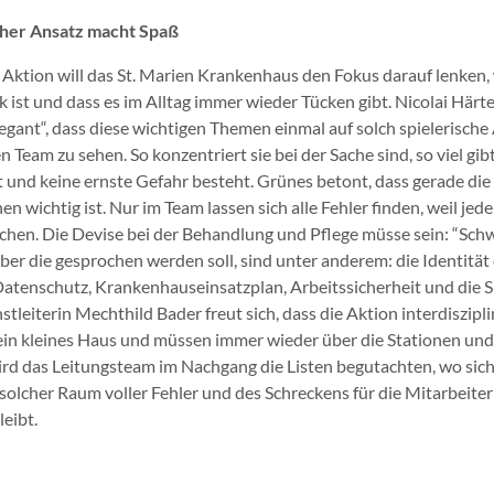
cher Ansatz macht Spaß
 Aktion will das St. Marien Krankenhaus den Fokus darauf lenken, 
ik ist und dass es im Alltag immer wieder Tücken gibt. Nicolai Härt
legant“, dass diese wichtigen Themen einmal auf solch spielerische
n Team zu sehen. So konzentriert sie bei der Sache sind, so viel gib
st und keine ernste Gefahr besteht. Grünes betont, dass gerade 
n wichtig ist. Nur im Team lassen sich alle Fehler finden, weil jeder
hen. Die Devise bei der Behandlung und Pflege müsse sein: “Schwei
er die gesprochen werden soll, sind unter anderem: die Identität
atenschutz, Krankenhauseinsatzplan, Arbeitssicherheit und die Si
stleiterin Mechthild Bader freut sich, dass die Aktion interdiszip
ein kleines Haus und müssen immer wieder über die Stationen und
ird das Leitungsteam im Nachgang die Listen begutachten, wo sich
solcher Raum voller Fehler und des Schreckens für die Mitarbeiter
leibt.