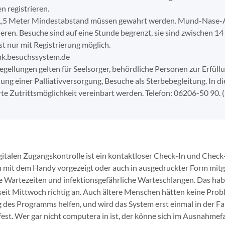
n registrieren.
1,5 Meter Mindestabstand müssen gewahrt werden. Mund-Nase-A
ieren. Besuche sind auf eine Stunde begrenzt, sie sind zwischen 1
ist nur mit Registrierung möglich.
k.besuchssystem.de
egellungen gelten für Seelsorger, behördliche Personen zur Erfül
ung einer Palliativversorgung, Besuche als Sterbebegleitung. In 
te Zutrittsmöglichkeit vereinbart werden. Telefon: 06206-50 90. 
igitalen Zugangskontrolle ist ein kontaktloser Check-In und Che
mit dem Handy vorgezeigt oder auch in ausgedruckter Form mitgeb
 Wartezeiten und infektionsgefährliche Warteschlangen. Das habe
seit Mittwoch richtig an. Auch ältere Menschen hätten keine Probl
des Programms helfen, und wird das System erst einmal in der Fami
st. Wer gar nicht computera in ist, der könne sich im Ausnahmefal