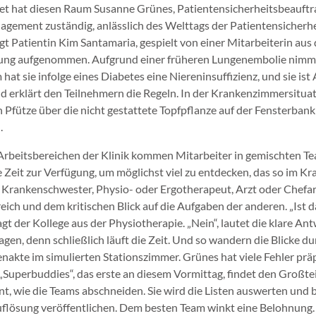
et hat diesen Raum Susanne Grünes, Patientensicherheitsbeauftra
gement zuständig, anlässlich des Welttags der Patientensicherhei
egt Patientin Kim Santamaria, gespielt von einer Mitarbeiterin au
ng aufgenommen. Aufgrund einer früheren Lungenembolie nimmt
at sie infolge eines Diabetes eine Niereninsuffizienz, und sie ist A
 erklärt den Teilnehmern die Regeln. In der Krankenzimmersituat
Pfütze über die nicht gestattete Topfpflanze auf der Fensterbank 
.
 Arbeitsbereichen der Klinik kommen Mitarbeiter in gemischten 
Zeit zur Verfügung, um möglichst viel zu entdecken, das so im Kr
 Krankenschwester, Physio- oder Ergotherapeut, Arzt oder Chefarz
eich und dem kritischen Blick auf die Aufgaben der anderen. „Ist d
agt der Kollege aus der Physiotherapie. „Nein“, lautet die klare An
ragen, denn schließlich läuft die Zeit. Und so wandern die Blicke 
nakte im simulierten Stationszimmer. Grünes hat viele Fehler präp
Superbuddies“, das erste an diesem Vormittag, findet den Großteil 
nt, wie die Teams abschneiden. Sie wird die Listen auswerten und 
uflösung veröffentlichen. Dem besten Team winkt eine Belohnung.