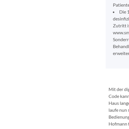
Patiente
Die 
desinfiz
Zutritt 
www.sm
Sonderr
Behandl
erweiter
Mit der d
Code kann 
Haus lange
laufe nun 
Bedienung 
Hofmann fe