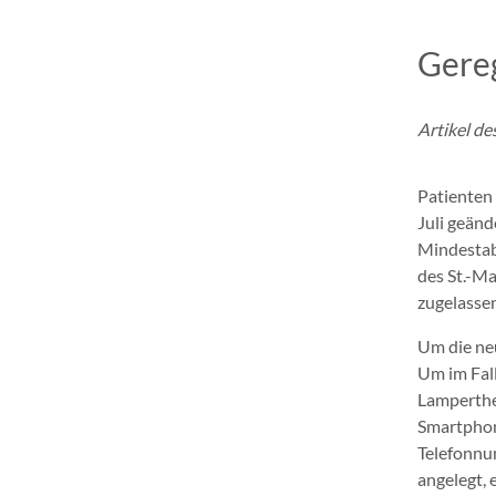
Gereg
Artikel d
Patienten
Juli geän
Mindestab
des St.-Ma
zugelassen
Um die ne
Um im Fall
Lamperthe
Smartphone
Telefonnu
angelegt, 