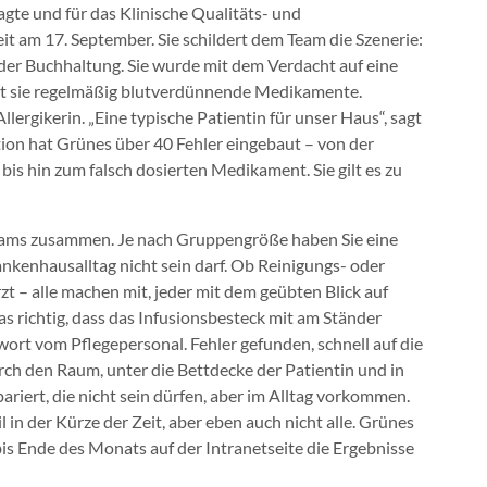
gte und für das Klinische Qualitäts- und
t am 17. September. Sie schildert dem Team die Szenerie:
s der Buchhaltung. Sie wurde mit dem Verdacht auf eine
 sie regelmäßig blutverdünnende Medikamente.
llergikerin. „Eine typische Patientin für unser Haus“, sagt
ion hat Grünes über 40 Fehler eingebaut – von der
bis hin zum falsch dosierten Medikament. Sie gilt es zu
Teams zusammen. Je nach Gruppengröße haben Sie eine
ankenhausalltag nicht sein darf. Ob Reinigungs- oder
t – alle machen mit, jeder mit dem geübten Blick auf
as richtig, dass das Infusionsbesteck mit am Ständer
twort vom Pflegepersonal. Fehler gefunden, schnell auf die
durch den Raum, unter die Bettdecke der Patientin und in
ariert, die nicht sein dürfen, aber im Alltag vorkommen.
in der Kürze der Zeit, aber eben auch nicht alle. Grünes
bis Ende des Monats auf der Intranetseite die Ergebnisse