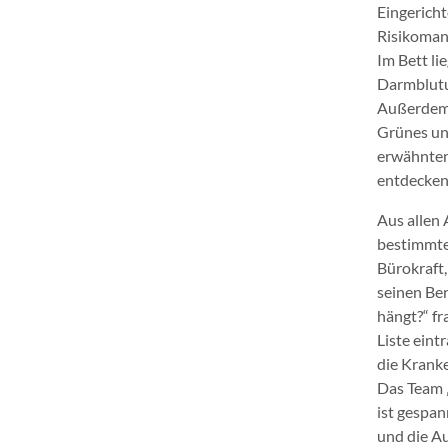
Eingericht
Risikomana
Im Bett li
Darmblutu
Außerdem h
Grünes und
erwähnten 
entdecken
Aus allen
bestimmte 
Bürokraft,
seinen Ber
hängt?“ fr
Liste eint
die Kranke
Das Team „
ist gespan
und die A