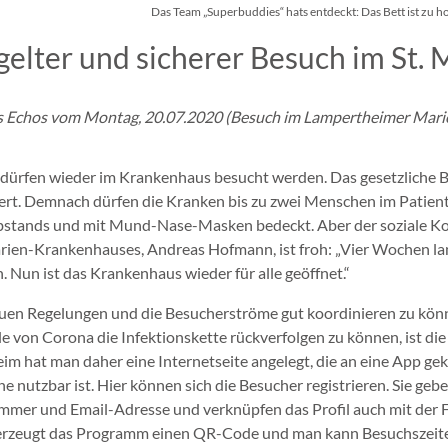
Das Team „Superbuddies“ hats entdeckt: Das Bett ist zu hoc
elter und sicherer Besuch im St.
es Echos vom Montag, 20.07.2020 (Besuch im Lampertheimer Mar
 dürfen wieder im Krankenhaus besucht werden. Das gesetzliche 
dert. Demnach dürfen die Kranken bis zu zwei Menschen im Patien
stands und mit Mund-Nase-Masken bedeckt. Aber der soziale Kont
rien-Krankenhauses, Andreas Hofmann, ist froh: „Vier Wochen lan
. Nun ist das Krankenhaus wieder für alle geöffnet.“
uen Regelungen und die Besucherströme gut koordinieren zu könne
e von Corona die Infektionskette rückverfolgen zu können, ist di
im hat man daher eine Internetseite angelegt, die an eine App g
 nutzbar ist. Hier können sich die Besucher registrieren. Sie geb
mmer und Email-Adresse und verknüpfen das Profil auch mit der F
erzeugt das Programm einen QR-Code und man kann Besuchszeiten für